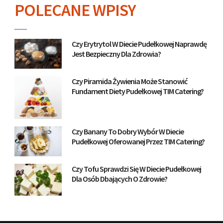
POLECANE WPISY
Czy Erytrytol W Diecie Pudełkowej Naprawdę
Jest Bezpieczny Dla Zdrowia?
Czy Piramida Żywienia Może Stanowić
Fundament Diety Pudełkowej TIM Catering?
Czy Banany To Dobry Wybór W Diecie
Pudełkowej Oferowanej Przez TIM Catering?
Czy Tofu Sprawdzi Się W Diecie Pudełkowej
Dla Osób Dbających O Zdrowie?