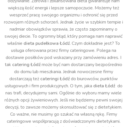
odżywianie. Zdrowa i zbilansowana dieta gwarantuje nam
większą ilość energii i lepsze samopoczucie. Możemy też
wesprzeć pracę swojego organizmu i ochronić się przed
rozwojem różnych schorzeń. Jednak życie w szybkim tempie i
nadmiar obowiązków sprawia, że często zapominamy o
swojej diecie. To ogromny błąd, który pomaga nam naprawić
właśnie
dieta pudełkowa Łódź
. Czym dokładnie jest? To
usługa oferowana przez firmy cateringowe. Polega na
dostawie posiłków pod wskazany przy zamówieniu adres. I
tak
catering Łódź
może być nam dostarczany bezpośrednio
do domu lub mieszkania. Jednak nowoczesne firmy
dostarczają też
cateringi Łódź
do biurowców, punktów
usługowych i firm produkcyjnych. O tym, jaka
dieta Łódź
do
nas trafi, decydujemy sami. Ogólnie do wyboru mamy wiele
różnych opcji żywieniowych. Jeśli nie będziemy pewni swojej
decyzji, to zawsze możemy skonsultować się z dietetykiem.
Co ważne, nie musimy go szukać na własną rękę. Firmy
cateringowe współpracują z doświadczonymi dietetykami.