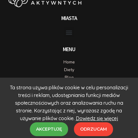
MIASTA
MENU
Home
Diety
Blog
Kontakt
Ta strona używa plików cookie w celu personalizacji
treści i reklam, udostępniania funkcji mediów
DANE KONTAKTOWE
społecznościowych oraz analizowania ruchu na
kontakt@timcatering.com
stronie. Korzystając z niej, wyrażasz zgodę na
71 725 70 80
używanie plików cookie.
Dowiedz się więcej
AKCEPTUJĘ
ODRZUCAM
© 2023. All Rights Reserved