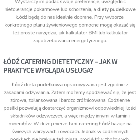
Wystarczy im podać swoje preferencje, uwzględnić
nietolerancje pokarmowe lub schorzenia, a
diety pudełkowe
Łódź
będą do nas idealnie dobrane. Przy wyborze
konkretnego planu żywieniowego pomocne mogą okazać się
też proste narzędzia, jak kalkulator BMI lub kalkulator
zapotrzebowania energetycznego.
ŁÓDŹ CATERING DIETETYCZNY – JAK W
PRAKTYCE WYGLĄDA USŁUGA?
Łódź dieta pudełkowa
opracowywana jest zgodnie z
zasadami odżywiania. Zatem możemy spodziewać się, że jest
zdrowa, zbilansowana i bardzo zróżnicowana. Codzienne
posiłki pozwalają dostarczyć organizmowi odpowiedniej ilości
składników odżywczych, a więc między innymi witamin i
minerałów. W dużej mierze
tani catering Łódź
bazuje na
świeżych warzywach i owocach. Jednak w codziennych
posiłkach nie brakuje też mięsa, produktów zbożowych,