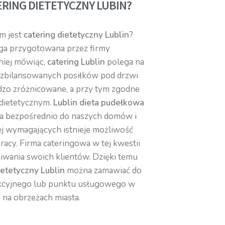
ERING DIETETYCZNY LUBIN?
ym jest
catering dietetyczny Lublin
?
ga przygotowana przez firmy
niej mówiąc,
catering Lublin
polega na
 zbilansowanych posiłków pod drzwi
dzo zróżnicowane, a przy tym zgodne
dietetycznym.
Lublin dieta pudełkowa
a bezpośrednio do naszych domów i
ej wymagających istnieje możliwość
racy. Firma cateringowa w tej kwestii
kiwania swoich klientów. Dzięki temu
ietetyczny Lublin
można zamawiać do
ukcyjnego lub punktu usługowego w
i na obrzeżach miasta.