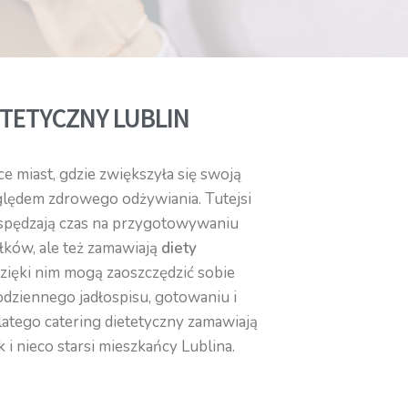
ETETYCZNY LUBLIN
e miast, gdzie zwiększyła się swoją
ędem zdrowego odżywiania. Tutejsi
 spędzają czas na przygotowywaniu
łków, ale też zamawiają
diety
Dzięki nim mogą zaoszczędzić sobie
odziennego jadłospisu, gotowaniu i
atego catering dietetyczny zamawiają
 i nieco starsi mieszkańcy Lublina.