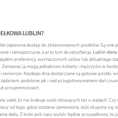
UDEŁKOWA LUBLIN?
blin
zapewnia dostęp do zbilansowanych posiłków. Są one p
wie i samopoczucie, a przy tym da satysfakcję.
Lublin diet
ędem preferencji, wyznaczonych celów lub aktualnego sta
o. Zamawiać ją mogą jednakowo kobiety i mężczyźni w każdy
eniorom. Każdego dnia dostarczane są gotowe posiłki, wi
ym zadaniem, podobnie jak i nad przygotowywaniem dań czu
ub przyjemnościach.
ele zalet, to nie brakuje osób mówiących też o wadach. Czy
ależy od tego, gdzie zostanie zamówiona. Jeśli skupimy się n
ia diety. Z kolei jeśli nasz wybór będzie przypadkowy, to 