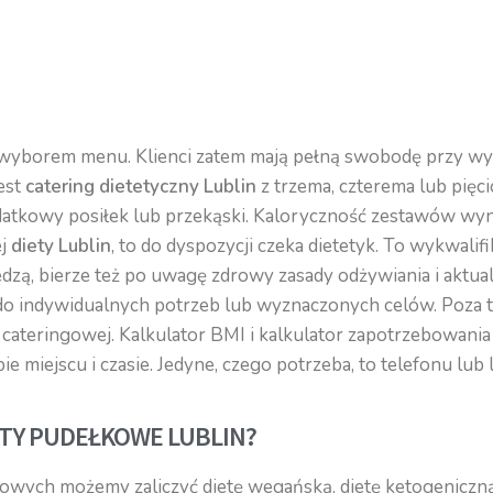
z wyborem menu. Klienci zatem mają pełną swobodę przy wy
jest
catering dietetyczny Lublin
z trzema, czterema lub pięc
atkowy posiłek lub przekąski. Kaloryczność zestawów wynos
ej
diety Lublin
, to do dyspozycji czeka dietetyk. To wykwal
dzą, bierze też po uwagę zdrowy zasady odżywiania i aktual
do indywidualnych potrzeb lub wyznaczonych celów. Poza 
rmy cateringowej. Kalkulator BMI i kalkulator zapotrzebowa
 miejscu i czasie. Jedyne, czego potrzeba, to telefonu lub 
ETY PUDEŁKOWE LUBLIN?
wych możemy zaliczyć dietę wegańską, dietę ketogeniczną