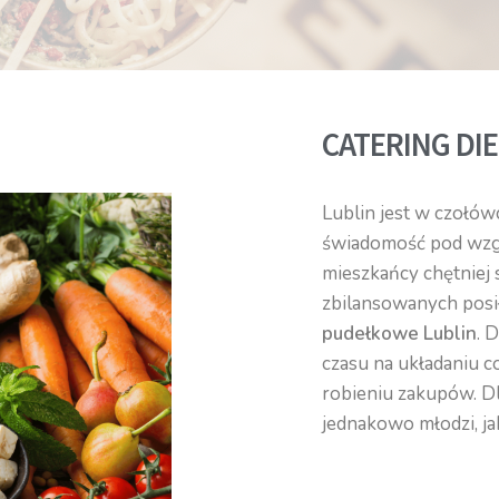
CATERING DI
Lublin jest w czołówc
świadomość pod wzgl
mieszkańcy chętniej
zbilansowanych posi
pudełkowe Lublin
. 
czasu na układaniu c
robieniu zakupów. Dl
jednakowo młodzi, jak