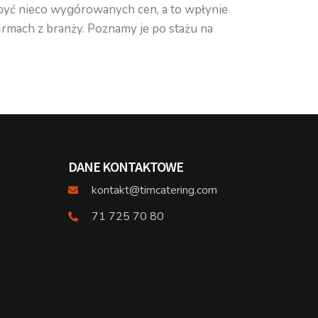
yć nieco wygórowanych cen, a to wpłynie
firmach z branży. Poznamy je po stażu na
DANE KONTAKTOWE
kontakt@timcatering.com
71 725 70 80