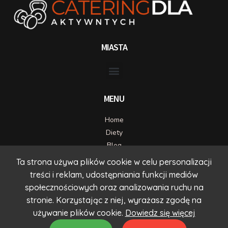
MIASTA
MENU
Home
Diety
Blog
Kontakt
Ta strona używa plików cookie w celu personalizacji
treści i reklam, udostępniania funkcji mediów
DANE KONTAKTOWE
społecznościowych oraz analizowania ruchu na
kontakt@timcatering.com
stronie. Korzystając z niej, wyrażasz zgodę na
71 725 70 80
używanie plików cookie.
Dowiedz się więcej