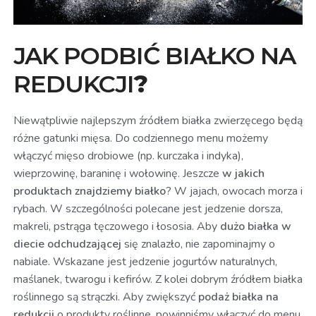
JAK PODBIĆ BIAŁKO NA
REDUKCJI
?
Niewątpliwie najlepszym źródłem białka zwierzęcego będą
różne gatunki mięsa. Do codziennego menu możemy
włączyć mięso drobiowe (np. kurczaka i indyka),
wieprzowinę, baraninę i wołowinę. Jeszcze
w jakich
produktach znajdziemy białko
? W jajach, owocach morza i
rybach. W szczególności polecane jest jedzenie dorsza,
makreli, pstrąga tęczowego i łososia. Aby
dużo białka w
diecie odchudzającej
się znalazło, nie zapominajmy o
nabiale. Wskazane jest jedzenie jogurtów naturalnych,
maślanek, twarogu i kefirów. Z kolei dobrym źródłem białka
roślinnego są strączki. Aby zwiększyć
podaż białka na
redukcji
o produkty roślinne, powinniśmy włączyć do menu