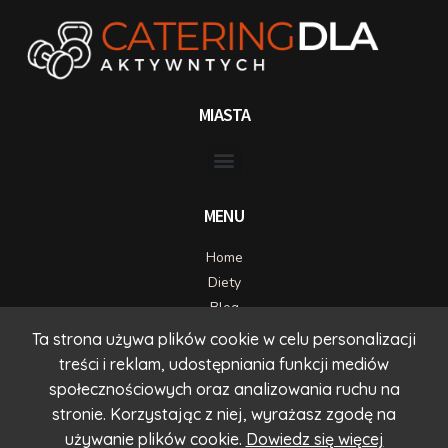
MIASTA
MENU
Home
Diety
Blog
Kontakt
Ta strona używa plików cookie w celu personalizacji
treści i reklam, udostępniania funkcji mediów
DANE KONTAKTOWE
społecznościowych oraz analizowania ruchu na
kontakt@timcatering.com
stronie. Korzystając z niej, wyrażasz zgodę na
71 725 70 80
używanie plików cookie.
Dowiedz się więcej