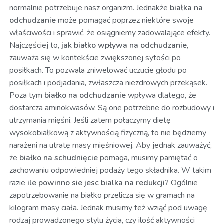
normalnie potrzebuje nasz organizm. Jednakże
białka na
odchudzanie
może pomagać poprzez niektóre swoje
właściwości i sprawić, że osiągniemy zadowalające efekty.
Najczęściej to,
jak białko wpływa na odchudzanie
,
zauważa się w kontekście zwiększonej sytości po
posiłkach. To pozwala zniwelować uczucie głodu po
posiłkach i podjadania, zwłaszcza niezdrowych przekąsek.
Poza tym
białko na odchudzanie
wpływa dlatego, że
dostarcza aminokwasów. Są one potrzebne do rozbudowy i
utrzymania mięśni. Jeśli zatem połączymy dietę
wysokobiałkową z aktywnością fizyczną, to nie będziemy
narażeni na utratę masy mięśniowej. Aby jednak zauważyć,
że
białko na schudnięcie
pomaga, musimy pamiętać o
zachowaniu odpowiedniej podaży tego składnika. W takim
razie
ile powinno sie jesc bialka na redukcji
? Ogólnie
zapotrzebowanie na białko przelicza się w gramach na
kilogram masy ciała. Jednak musimy też wziąć pod uwagę
rodzaj prowadzonego stylu życia, czy ilość aktywności