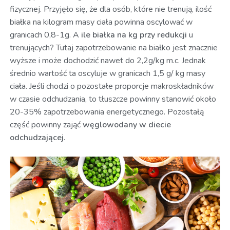
fizycznej. Przyjęło się, że dla osób, które nie trenują, ilość
białka na kilogram masy ciała powinna oscylować w
granicach 0,8-1g. A
ile białka na kg przy redukcji
u
trenujących? Tutaj zapotrzebowanie na białko jest znacznie
wyższe i może dochodzić nawet do 2,2g/kg m.c. Jednak
średnio wartość ta oscyluje w granicach 1,5 g/ kg masy
ciała. Jeśli chodzi o pozostałe proporcje makroskładników
w czasie odchudzania, to tłuszcze powinny stanowić około
20-35% zapotrzebowania energetycznego. Pozostałą
część powinny zająć
węglowodany w diecie
odchudzającej
.